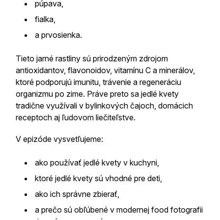
púpava,
fialka,
a prvosienka.
Tieto jarné rastliny sú prirodzeným zdrojom
antioxidantov, flavonoidov, vitamínu C a minerálov,
ktoré podporujú imunitu, trávenie a regeneráciu
organizmu po zime. Práve preto sa jedlé kvety
tradične využívali v bylinkových čajoch, domácich
receptoch aj ľudovom liečiteľstve.
V epizóde vysvetľujeme:
ako používať jedlé kvety v kuchyni,
ktoré jedlé kvety sú vhodné pre deti,
ako ich správne zbierať,
a prečo sú obľúbené v modernej food fotografii