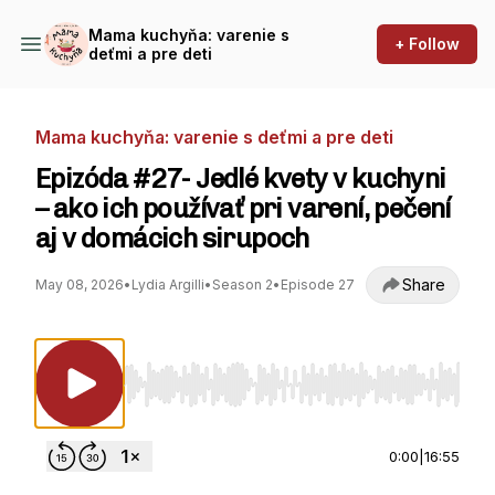
Mama kuchyňa: varenie s
+ Follow
deťmi a pre deti
Mama kuchyňa: varenie s deťmi a pre deti
Epizóda #27- Jedlé kvety v kuchyni
– ako ich používať pri varení, pečení
aj v domácich sirupoch
Share
May 08, 2026
•
Lydia Argilli
•
Season 2
•
Episode 27
Use Left/Right to seek, Home/End to jump to st
0:00
|
16:55