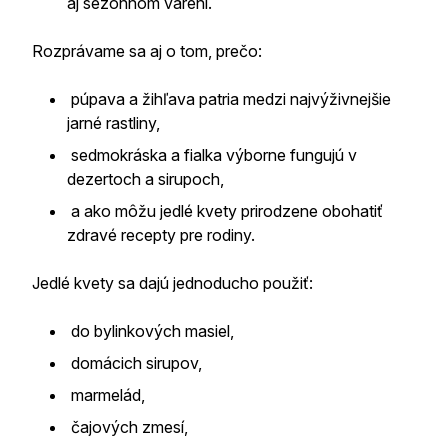
aj sezónnom varení.
Rozprávame sa aj o tom, prečo:
púpava a žihľava patria medzi najvýživnejšie
jarné rastliny,
sedmokráska a fialka výborne fungujú v
dezertoch a sirupoch,
a ako môžu jedlé kvety prirodzene obohatiť
zdravé recepty pre rodiny.
Jedlé kvety sa dajú jednoducho použiť:
do bylinkových masiel,
domácich sirupov,
marmelád,
čajových zmesí,