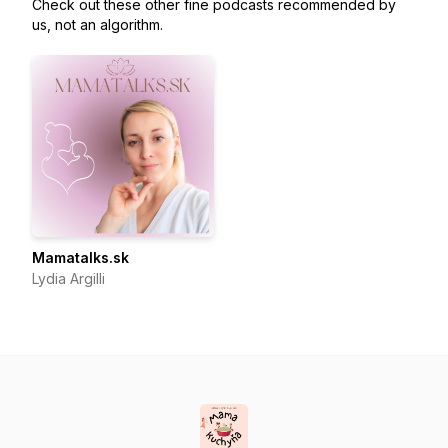
Check out these other fine podcasts recommended by
us, not an algorithm.
Mamatalks.sk
Lydia Argilli